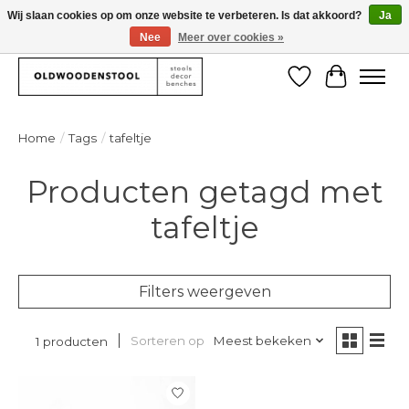
Wij slaan cookies op om onze website te verbeteren. Is dat akkoord?
Ja
Nee
Meer over cookies »
We deliver our products worlwide!
Verlanglijst
Winkelw
Home
/
Tags
/
tafeltje
Producten getagd met
tafeltje
Filters weergeven
Sorteren op
Meest bekeken
1 producten