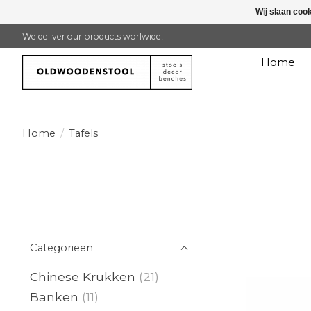
Wij slaan coo
We deliver our products worlwide!
Home
Home
/
Tafels
Categorieën
Chinese Krukken
(21)
Banken
(11)