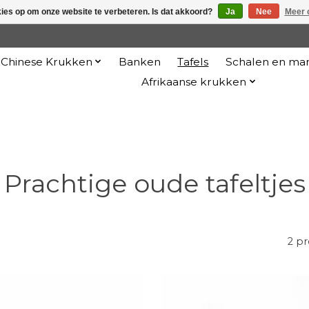
kies op om onze website te verbeteren. Is dat akkoord?
Ja
Nee
Meer 
Chinese Krukken
Banken
Tafels
Schalen en ma
Afrikaanse krukken
Prachtige oude tafeltjes
2 p