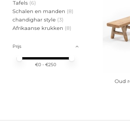
Tafels
(6)
Schalen en manden
(8)
chandighar style
(3)
Afrikaanse krukken
(8)
Prijs
Minimale prijswaarde
Price maximum value
€
0
- €
250
Oud r