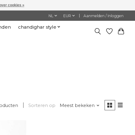
over cookies »
NL
EUR
Aanmelden / Inloggen
nden
chandighar style
roducten
Sorteren op
Meest bekeken