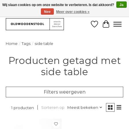
Wij slaan cookies op om onze website te verbeteren. Is dat akkoord?
Ja
Nee
Meer over cookies »
We deliver our products worlwide!
Verlanglijst
Winkelw
Home
/
Tags
/
side table
Producten getagd met
side table
Filters weergeven
Sorteren op
Meest bekeken
1 producten