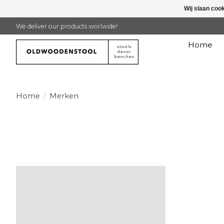
Wij slaan coo
We deliver our products worlwide!
Home
Home
/
Merken