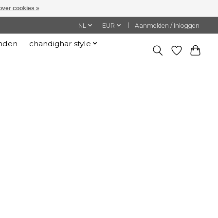
over cookies »
NL
EUR
Aanmelden / Inloggen
nden
chandighar style